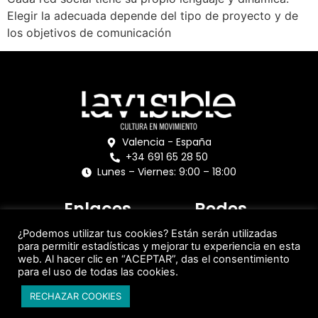
Elegir la adecuada depende del tipo de proyecto y de
los objetivos de comunicación
Valencia - España
+34 691 65 28 50
Lunes – Viernes: 9:00 – 18:00
Enlaces
Redes
Aviso Legal
¿Podemos utilizar tus cookies? Están serán utilizadas
Política de Privacidad
para permitir estadísticas y mejorar tu experiencia en esta
Política de Cookies
web. Al hacer clic en “ACEPTAR”, das el consentimiento
para el uso de todas las cookies.
RECHAZAR COOKIES